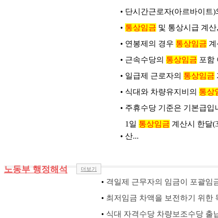
•
단시간근로자(아르바이트)
•
통상임금
및 통상시급 계산
•
연봉제의 경우
통상임금
계
•
근속수당의
통상임금
포함 
•
일급제 근로자의
통상임금
•
식대와 차량유지비의
통상
•
주휴수당 기준은 기본급입
1일
통상임금
계산시 한달(
•
산...
노동부 행정해석
더보기
•
격일제 근무자의 임금이 포괄임
•
최저임금 차액을 보전하기 위한
•
식대 자격수당 차량보조수당 출납