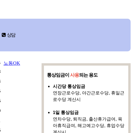
상담
노동OK
8
통상임금이
사용
되는 용도
3
시간당 통상임금
5
연장근로수당, 야간근로수당, 휴일근
로수당 계산시
6
0
1일 통상임금
연차수당, 퇴직금, 출산휴가급여, 육
1
아휴직급여, 해고예고수당, 휴업수당
6
계산시