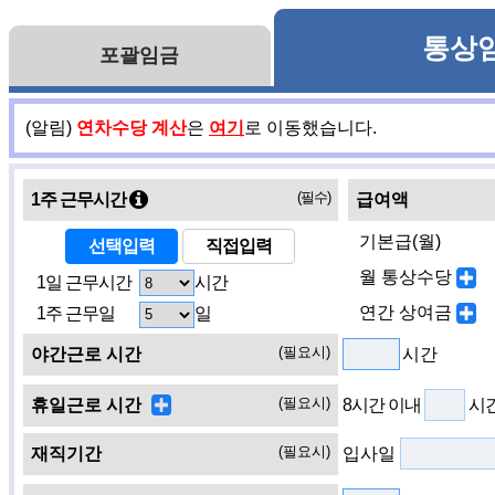
통상
포괄임금
(알림)
연차수당 계산
은
여기
로 이동했습니다.
(필수)
1주 근무시간
급여액
기본급(월)
선택입력
직접입력
월 통상수당
1일 근무시간
시간
연간 상여금
1주 근무일
일
(필요시)
야간근로 시간
시간
(필요시)
휴일근로 시간
8시간 이내
시간
(필요시)
재직기간
입사일