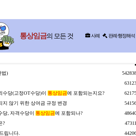
통상임금
의 모든 것
사례
판례·행정해석
산법)
54283
6312
외수당(고정OT수당)이
통상임금
에 포함되는지요?
6217
되지 않기 위한 상여금 규정 변경
5415
수당, 자격수당이
통상임금
에 포함되나?
4864
은?
4731
드립니다.
4420