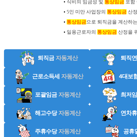
•
식비의 임금성 및
통상임금
포함
•
5인 미만 사업장의
통상임금
산정
•
통상임금
으로 퇴직금을 계산하는
•
일용근로자의
통상임금
산정을 
퇴직금
자동계산
퇴직연
근로소득세
자동계산
4대보
포괄임금
자동계산
최저임
해고수당
자동계산
연차휴
주휴수당
자동계산
공휴