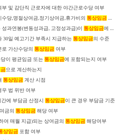
여부 및 감단직 근로자에 대한 야간근로수당 여부
기수당,명절상여금,정기상여금,휴가비의
통상임금
...
 성과연봉(변동성과급, 고정성과급)이
통상임금
에 ...
과 30일 예고기간 부족시 지급하는
통상임금
의 수준
근로 가산수당의
통상임금
여부
당이 평균임금 또는
통상임금
에 포함되는지 여부
임금
으로 계산하는지
때
통상임금
계산 시점
우 법 위반 여부
기간에 부담금 산정시
통상임금
이 큰 경우 부담금 기준
상여금의
통상임금
해당 여부
할하여 매월 지급)되는 상여금의
통상임금
해당여부
통상임금
포함 여부