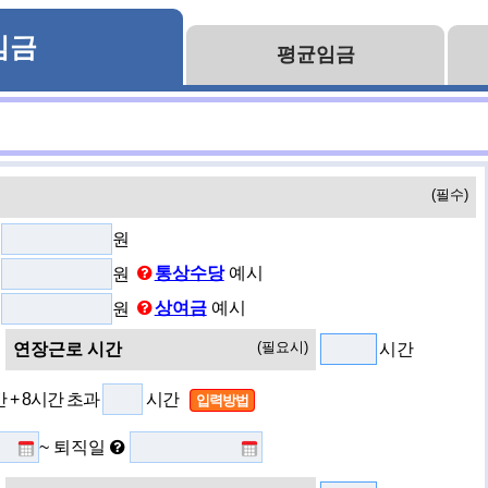
임금
평균임금
(필수)
원
원
통상수당
예시
원
상여금
예시
(필요시)
연장근로 시간
시간
 + 8시간 초과
시간
입력방법
~ 퇴직일