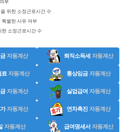
 여부
을 위한 소정근로시간 수
 특별한 사유 여부
위한 소정근로시간 수
금
자동계산
퇴직소득세
자동계산
험료
자동계산
통상임금
자동계산
금
자동계산
실업급여
자동계산
가
자동계산
연차촉진
자동계산
일
자동계산
급여명세서
자동계산