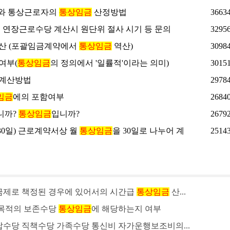
와 통상근로자의
통상임금
산정방법
3663
, 연장근로수당 계산시 원단위 절사 시기 등 문의
3295
산 (포괄임금계약에서
통상임금
역산)
3098
여부(
통상임금
의 정의에서 '일률적'이라는 의미)
3015
계산방법
2978
임금
에의 포함여부
2684
니까?
통상임금
입니까?
2679
30일) 근로계약서상 월
통상임금
을 30일로 나누어 계
2514
금제로 책정된 경우에 있어서의 시간급
통상임금
산...
 목적의 보존수당
통상임금
에 해당하는지 여부
수당 직책수당 가족수당 통신비 자가운행보조비의...