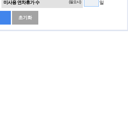
(필요시)
미사용 연차휴가 수
일
초기화