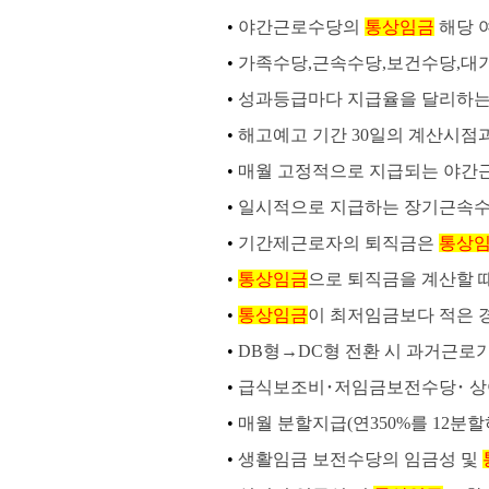
•
야간근로수당의
통상임금
해당 
•
가족수당,근속수당,보건수당,대
•
성과등급마다 지급율을 달리하는
•
해고예고 기간 30일의 계산시점
•
매월 고정적으로 지급되는 야간
•
일시적으로 지급하는 장기근속수
•
기간제근로자의 퇴직금은
통상
•
통상임금
으로 퇴직금을 계산할 
•
통상임금
이 최저임금보다 적은 경
•
DB형→DC형 전환 시 과거근로
•
급식보조비･저임금보전수당･ 
•
매월 분할지급(연350%를 12분
•
생활임금 보전수당의 임금성 및