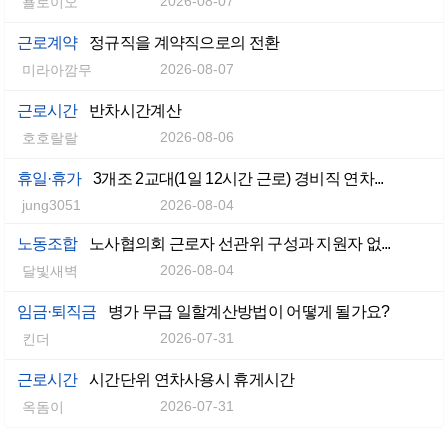
2026-08-07
욜로이오
근로계약
정규직을 계약직으로의 전환
2026-08-07
미라아깜무
근로시간
반차시간계산
2026-08-06
호호랄랄
휴일·휴가
3개조 2교대(1일 12시간 근로) 경비직 연차...
jung3051
2026-08-04
노동조합
노사협의회 근로자 선관위 구성과 지원자 없...
2026-08-04
달빛새벽
임금·퇴직금
병가 무급 일할계산방법이 어떻게 될가요?
2026-07-31
킨더
근로시간
시간단위 연차사용시 휴게시간
2026-07-31
옥돔이