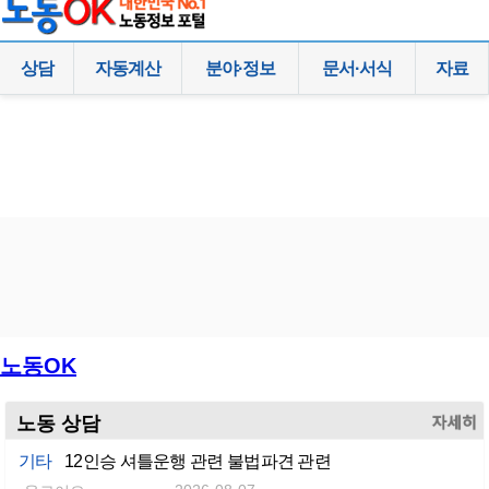
상담
자동계산
분야·정보
문서·서식
자료
노동OK
노동 상담
more
기타
12인승 셔틀운행 관련 불법파견 관련