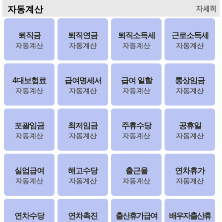
자동계산
more
퇴직금
퇴직연금
퇴직소득세
근로소득세
자동계산
자동계산
자동계산
자동계산
4대보험료
급여명세서
급여 일할
통상임금
자동계산
자동계산
자동계산
자동계산
포괄임금
최저임금
주휴수당
공휴일
자동계산
자동계산
자동계산
자동계산
실업급여
해고수당
출근율
연차휴가
자동계산
자동계산
자동계산
자동계산
연차수당
연차촉진
출산휴가급여
배우자출산휴